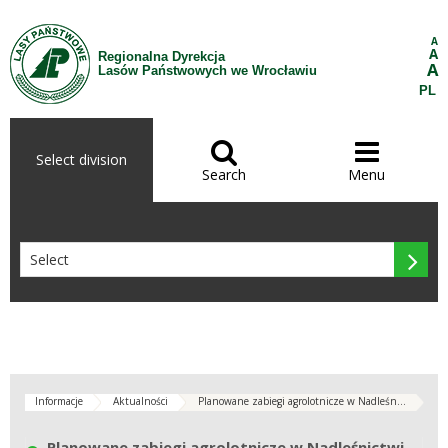
Skip to Content
A
A
Regionalna Dyrekcja
A
Lasów Państwowych we Wrocławiu
PL


Select division
Search
Menu

Informacje
Aktualności
Planowane zabiegi agrolotnicze w Nadleśn...
Planowane zabiegi agrolotnicze w Nadleśnictwie Ruszów