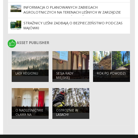
INFORMACJA O PLANOWANYCH ZABIEGACH
AGROLOTNICZYCH NA TERENACH LEŚNYCH W ZARZĄDZIE
REGIONALNEJ DYREKCJI LASÓW PAŃSTWOWYCH WE
WROCŁAWIU
STRAŻNICY LEŚNI ZADBAJĄ O BEZPIECZEŃSTWO PODCZAS
MAJÓWKI
ASSET PUBLISHER
ASSET PUBLISHER
LASY REGIONU
SESJA RADY
ROK PO POWODZI
MIEJSKIEJ
WROCŁAWIA Z
UDZIAŁEM
NADLEŚNICZYCH
O NADLEŚNICTWIE
OSTROŻNIE W
OŁAWA NA
LASACH!
POSIEDZENIU
KOMISJI RADY
MIEJSKIEJ W
JELCZU –
LASKOWICACH