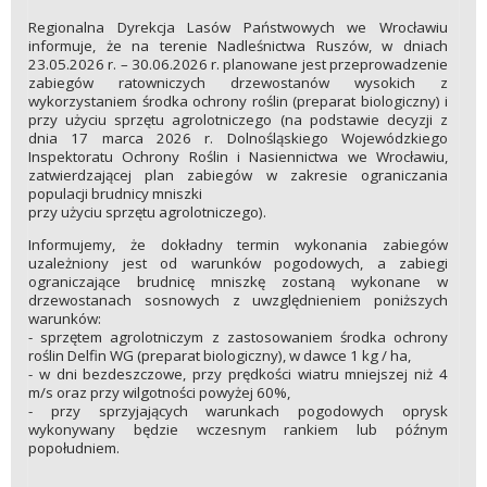
Regionalna Dyrekcja Lasów Państwowych we Wrocławiu
informuje, że na terenie Nadleśnictwa Ruszów, w dniach
23.05.2026 r. – 30.06.2026 r. planowane jest przeprowadzenie
zabiegów ratowniczych drzewostanów wysokich z
wykorzystaniem środka ochrony roślin (preparat biologiczny) i
przy użyciu sprzętu agrolotniczego (na podstawie decyzji z
dnia 17 marca 2026 r. Dolnośląskiego Wojewódzkiego
Inspektoratu Ochrony Roślin i Nasiennictwa we Wrocławiu,
zatwierdzającej plan zabiegów w zakresie ograniczania
populacji brudnicy mniszki
przy użyciu sprzętu agrolotniczego).
Informujemy, że dokładny termin wykonania zabiegów
uzależniony jest od warunków pogodowych, a zabiegi
ograniczające brudnicę mniszkę zostaną wykonane w
drzewostanach sosnowych z uwzględnieniem poniższych
warunków:
- sprzętem agrolotniczym z zastosowaniem środka ochrony
roślin Delfin WG (preparat biologiczny), w dawce 1 kg / ha,
- w dni bezdeszczowe, przy prędkości wiatru mniejszej niż 4
m/s oraz przy wilgotności powyżej 60%,
- przy sprzyjających warunkach pogodowych oprysk
wykonywany będzie wczesnym rankiem lub późnym
popołudniem.