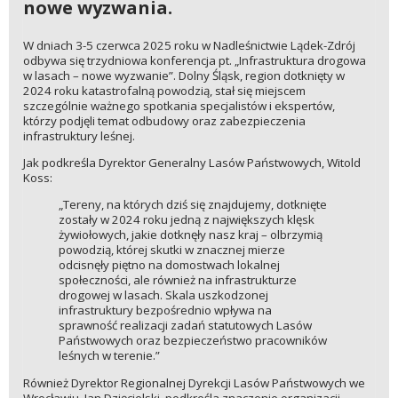
nowe wyzwania.
W dniach 3-5 czerwca 2025 roku w Nadleśnictwie Lądek-Zdrój
odbywa się trzydniowa konferencja pt. „Infrastruktura drogowa
w lasach – nowe wyzwanie”. Dolny Śląsk, region dotknięty w
2024 roku katastrofalną powodzią, stał się miejscem
szczególnie ważnego spotkania specjalistów i ekspertów,
którzy podjęli temat odbudowy oraz zabezpieczenia
infrastruktury leśnej.
Jak podkreśla Dyrektor Generalny Lasów Państwowych, Witold
Koss:
„Tereny, na których dziś się znajdujemy, dotknięte
zostały w 2024 roku jedną z największych klęsk
żywiołowych, jakie dotknęły nasz kraj – olbrzymią
powodzią, której skutki w znacznej mierze
odcisnęły piętno na domostwach lokalnej
społeczności, ale również na infrastrukturze
drogowej w lasach. Skala uszkodzonej
infrastruktury bezpośrednio wpływa na
sprawność realizacji zadań statutowych Lasów
Państwowych oraz bezpieczeństwo pracowników
leśnych w terenie.”
Również Dyrektor Regionalnej Dyrekcji Lasów Państwowych we
Wrocławiu, Jan Dzięcielski, podkreśla znaczenie organizacji