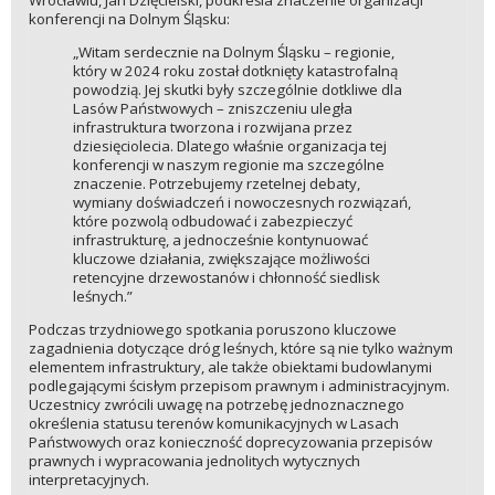
konferencji na Dolnym Śląsku:
„Witam serdecznie na Dolnym Śląsku – regionie,
który w 2024 roku został dotknięty katastrofalną
powodzią. Jej skutki były szczególnie dotkliwe dla
Lasów Państwowych – zniszczeniu uległa
infrastruktura tworzona i rozwijana przez
dziesięciolecia. Dlatego właśnie organizacja tej
konferencji w naszym regionie ma szczególne
znaczenie. Potrzebujemy rzetelnej debaty,
wymiany doświadczeń i nowoczesnych rozwiązań,
które pozwolą odbudować i zabezpieczyć
infrastrukturę, a jednocześnie kontynuować
kluczowe działania, zwiększające możliwości
retencyjne drzewostanów i chłonność siedlisk
leśnych.”
Podczas trzydniowego spotkania poruszono kluczowe
zagadnienia dotyczące dróg leśnych, które są nie tylko ważnym
elementem infrastruktury, ale także obiektami budowlanymi
podlegającymi ścisłym przepisom prawnym i administracyjnym.
Uczestnicy zwrócili uwagę na potrzebę jednoznacznego
określenia statusu terenów komunikacyjnych w Lasach
Państwowych oraz konieczność doprecyzowania przepisów
prawnych i wypracowania jednolitych wytycznych
interpretacyjnych.