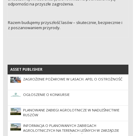
odporności na przyszłe zagrożenia.
Razem budujemy przyszłość lasów – skutecznie, bezpiecznie i
z poszanowaniem przyrody.
ASSET PUBLISHER
ASSET PUBLISHER
ZAGROŻENIE POŻAROWE W LASACH. APEL O OSTROŻNOŚĆ
OGŁOSZENIE O KONKURSIE
PLANOWANE ZABIEGI AGROLOTNICZE W NADLEŚNICTWIE
RUSZÓW
INFORMACJA O PLANOWANYCH ZABIEGACH
AGROLOTNICZYCH NA TERENACH LEŚNYCH W ZARZĄDZIE
REGIONALNEJ DYREKCJI LASÓW PAŃSTWOWYCH WE