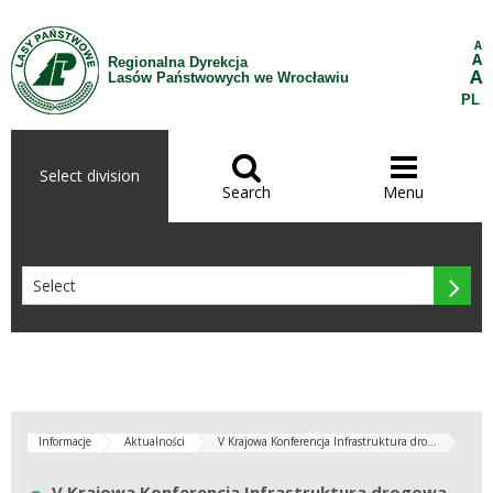
Skip to Content
A
A
Regionalna Dyrekcja
A
Lasów Państwowych we Wrocławiu
PL


Select division
Search
Menu

Informacje
Aktualności
V Krajowa Konferencja Infrastruktura dro...
V Krajowa Konferencja Infrastruktura drogowa w lasach – nowe wyzwania.