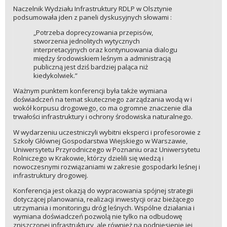
Naczelnik Wydziału Infrastruktury RDLP w Olsztynie
podsumowała jden z paneli dyskusyjnych słowami :
„Potrzeba doprecyzowania przepisów,
stworzenia jednolitych wytycznych
interpretacyjnych oraz kontynuowania dialogu
między środowiskiem leśnym a administracją
publiczną jest dziś bardziej paląca niż
kiedykolwiek.”
Ważnym punktem konferencji była także wymiana
doświadczeń na temat skutecznego zarządzania wodą w i
wokół korpusu drogowego, co ma ogromne znaczenie dla
trwałości infrastruktury i ochrony środowiska naturalnego.
W wydarzeniu uczestniczyli wybitni eksperci i profesorowie z
Szkoły Głównej Gospodarstwa Wiejskiego w Warszawie,
Uniwersytetu Przyrodniczego w Poznaniu oraz Uniwersytetu
Rolniczego w Krakowie, którzy dzielili się wiedzą i
nowoczesnymi rozwiązaniami w zakresie gospodarki leśnej i
infrastruktury drogowej.
Konferencja jest okazją do wypracowania spójnej strategii
dotyczącej planowania, realizacji inwestycji oraz bieżącego
utrzymania i monitoringu dróg leśnych. Wspólne działania i
wymiana doświadczeń pozwolą nie tylko na odbudowę
zniszczonej infrastruktury, ale również na podniesienie jej