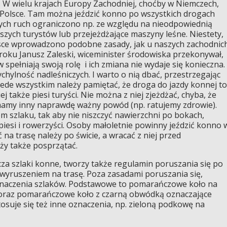
i. W wielu krajach Europy Zachodniej, choćby w Niemczech,
w Polsce. Tam można jeździć konno po wszystkich drogach
órych ruch ograniczono np. ze względu na nieodpowiednią
eszych turystów lub przejeżdżające maszyny leśne. Niestety,
lsce wprowadzono podobne zasady, jak u naszych zachodnic
 roku Janusz Zaleski, wiceminister środowiska przekonywał,
 spełniają swoją rolę i ich zmiana nie wydaje się konieczna.
ychylność nadleśniczych. I warto o nią dbać, przestrzegając
zede wszystkim należy pamiętać, że droga do jazdy konnej to
ej także piesi turyści. Nie można z niej zjeżdżać, chyba, że
amy inny naprawdę ważny powód (np. ratujemy zdrowie).
m szlaku, tak aby nie niszczyć nawierzchni po bokach,
 piesi i rowerzyści. Osoby małoletnie powinny jeździć konno 
na trasę należy po świcie, a wracać z niej przed
ży także posprzątać.
za szlaki konne, tworzy także regulamin poruszania się po
 wyruszeniem na trasę. Poza zasadami poruszania się,
znaczenia szlaków. Podstawowe to pomarańczowe koło na
k oraz pomarańczowe koło z czarną obwódką oznaczające
tosuje się też inne oznaczenia, np. zieloną podkowę na