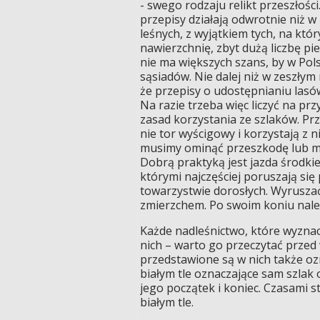
- swego rodzaju relikt przeszłośc
przepisy działają odwrotnie niż 
leśnych, z wyjątkiem tych, na kt
nawierzchnię, zbyt dużą liczbę pi
nie ma większych szans, by w Po
sąsiadów. Nie dalej niż w zeszłym
że przepisy o udostępnianiu lasów
Na razie trzeba więc liczyć na prz
zasad korzystania ze szlaków. Pr
nie tor wyścigowy i korzystają z ni
musimy ominąć przeszkodę lub m
Dobrą praktyką jest jazda środkie
którymi najczęściej poruszają się
towarzystwie dorosłych. Wyruszać 
zmierzchem. Po swoim koniu nale
Każde nadleśnictwo, które wyznac
nich – warto go przeczytać przed
przedstawione są w nich także o
białym tle oznaczające sam szla
jego początek i koniec. Czasami s
białym tle.