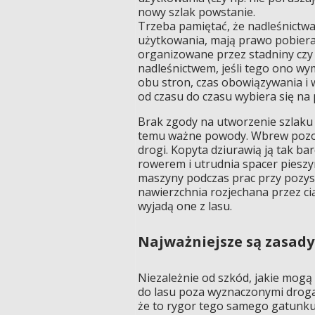
nowy szlak powstanie.
Trzeba pamiętać, że nadleśnictw
użytkowania, mają prawo pobierać 
organizowane przez stadniny czy
nadleśnictwem, jeśli tego ono w
obu stron, czas obowiązywania i 
od czasu do czasu wybiera się na p
Brak zgody na utworzenie szlaku 
temu ważne powody. Wbrew pozoro
drogi. Kopyta dziurawią ją tak ba
rowerem i utrudnia spacer pieszy
maszyny podczas prac przy pozysk
nawierzchnia rozjechana przez ci
wyjadą one z lasu.
Najważniejsze są zasady
Niezależnie od szkód, jakie mog
do lasu poza wyznaczonymi droga
że to rygor tego samego gatunku