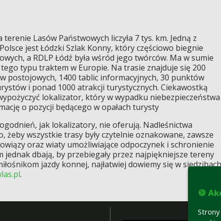
 terenie Lasów Państwowych liczyła 7 tys. km. Jedną z
 Polsce jest Łódzki Szlak Konny, który częściowo biegnie
owych, a RDLP Łódź była wśród jego twórców. Ma w sumie
tego typu traktem w Europie. Na trasie znajduje się 200
w postojowych, 1400 tablic informacyjnych, 30 punktów
rystów i ponad 1000 atrakcji turystycznych. Ciekawostką
e wypożyczyć lokalizator, który w wypadku niebezpieczeństwa
ację o pozycji będącego w opałach turysty
ogodnień, jak lokalizatory, nie oferują. Nadleśnictwa
o, żeby wszystkie trasy były czytelnie oznakowane, zawsze
iowiązy oraz wiaty umożliwiające odpoczynek i schronienie
 jednak dbają, by przebiegały przez najpiękniejsze tereny
łośnikom jazdy konnej, najłatwiej dowiemy się w siedzibac
las.pl
.
🍪 Ak
Strony