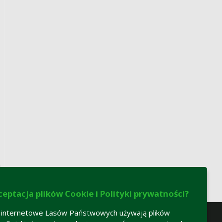
h
ceptacja plików Cookie i Polityki prywatności?
 internetowe Lasów Państwowych używają plików