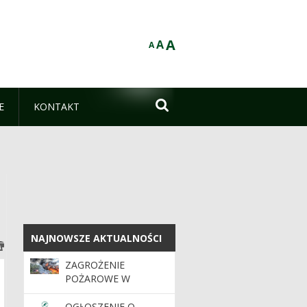
A
A
A

E
KONTAKT
NAJNOWSZE AKTUALNOŚCI
NAJNOWSZE AKTUALNOŚCI
ZAGROŻENIE
POŻAROWE W
LASACH. APEL O
OSTROŻNOŚĆ
OGŁOSZENIE O