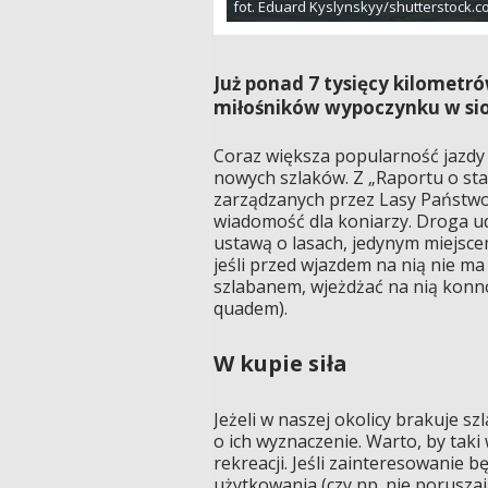
fot. Eduard Kyslynskyy/shutterstock.
Już ponad 7 tysięcy kilomet
miłośników wypoczynku w sio
Coraz większa popularność jazdy 
nowych szlaków. Z „Raportu o sta
zarządzanych przez Lasy Państwow
wiadomość dla koniarzy. Droga u
ustawą o lasach, jedynym miejsce
jeśli przed wjazdem na nią nie m
szlabanem, wjeżdżać na nią kon
quadem).
W kupie siła
Jeżeli w naszej okolicy brakuje 
o ich wyznaczenie. Warto, by tak
rekreacji. Jeśli zainteresowanie b
użytkowania (czy np. nie poruszają