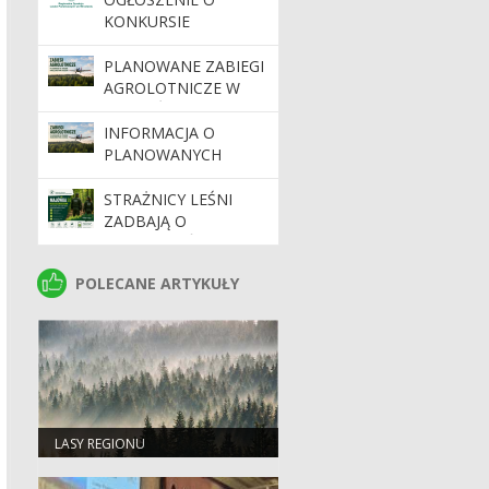
KONKURSIE
PLANOWANE ZABIEGI
AGROLOTNICZE W
NADLEŚNICTWIE
RUSZÓW
INFORMACJA O
PLANOWANYCH
ZABIEGACH
AGROLOTNICZYCH
STRAŻNICY LEŚNI
NA TERENACH
ZADBAJĄ O
LEŚNYCH W
BEZPIECZEŃSTWO
ZARZĄDZIE
PODCZAS MAJÓWKI
POLECANE ARTYKUŁY
POLECANE ARTYKUŁY
REGIONALNEJ
DYREKCJI LASÓW
PAŃSTWOWYCH WE
WROCŁAWIU
LASY REGIONU