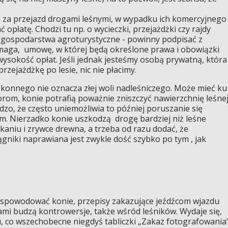
a za przejazd drogami leśnymi, w wypadku ich komercyjnego
opłatę. Chodzi tu np. o wycieczki, przejażdżki czy rajdy
 gospodarstwa agroturystyczne - powinny podpisać z
ymaga, umowę, w której będą określone prawa i obowiązki
wysokość opłat. Jeśli jednak jesteśmy osobą prywatną, która
rzejażdżkę po lesie, nic nie płacimy.
konnego nie oznacza złej woli nadleśniczego. Może mieć ku
m, konie potrafią poważnie zniszczyć nawierzchnię leśne
rdzo, że często uniemożliwia to później poruszanie się
m. Nierzadko konie uszkodzą drogę bardziej niż leśne
aniu i zrywce drewna, a trzeba od razu dodać, że
ągniki naprawiana jest zwykle dość szybko po tym , jak
ą spowodować konie, przepisy zakazujące jeźdźcom wjazdu
mi budzą kontrowersje, także wśród leśników. Wydaje się,
, co wszechobecne niegdyś tabliczki „Zakaz fotografowania