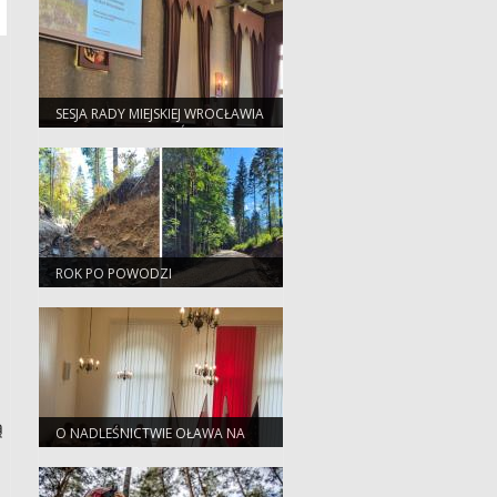
SESJA RADY MIEJSKIEJ WROCŁAWIA
Z UDZIAŁEM NADLEŚNICZYCH
ROK PO POWODZI
ą
O NADLEŚNICTWIE OŁAWA NA
POSIEDZENIU KOMISJI RADY
MIEJSKIEJ W JELCZU –
LASKOWICACH