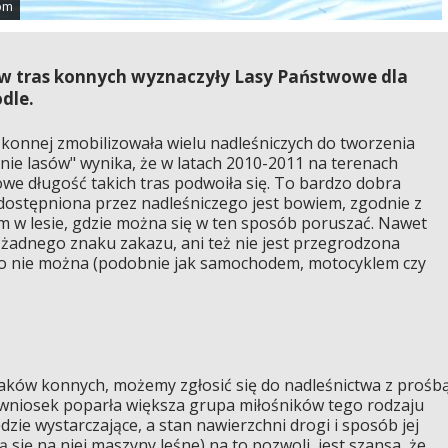
com
rów tras konnych wyznaczyły Lasy Państwowe dla
dle.
konnej zmobilizowała wielu nadleśniczych do tworzenia
nie lasów" wynika, że w latach 2010-2011 na terenach
e długość takich tras podwoiła się. To bardzo dobra
dostępniona przez nadleśniczego jest bowiem, zgodnie z
m w lesie, gdzie można się w ten sposób poruszać. Nawet
a żadnego znaku zakazu, ani też nie jest przegrodzona
no nie można (podobnie jak samochodem, motocyklem czy
szlaków konnych, możemy zgłosić się do nadleśnictwa z prośb
i wniosek poparła większa grupa miłośników tego rodzaju
ędzie wystarczające, a stan nawierzchni drogi i sposób jej
 się na niej maszyny leśne) na to pozwoli, jest szansa, że