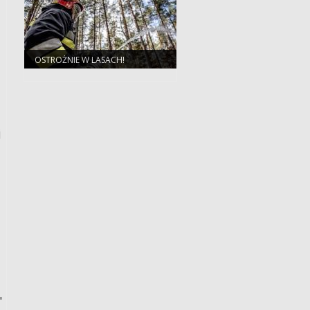
OSTROŻNIE W LASACH!
j
"